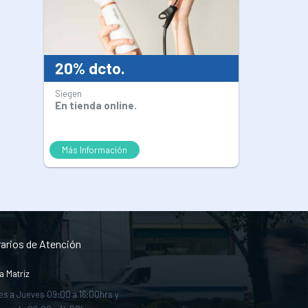
20% dcto.
Siegen
En tienda online.
Más Información
arios de Atención
a Matriz
es a Jueves 09:00 a 16:00hrs y