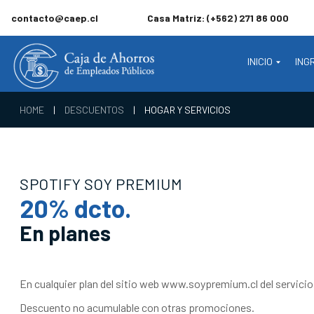
contacto@caep.cl
Casa Matriz: (+562) 271 86 000
INICIO
ING
HOME
|
DESCUENTOS
|
HOGAR Y SERVICIOS
SPOTIFY SOY PREMIUM
20% dcto.
En planes
En cualquier plan del sitio web www.soypremium.cl del servicio
Descuento no acumulable con otras promociones.