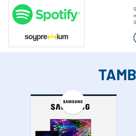
S
m
S
TAMB