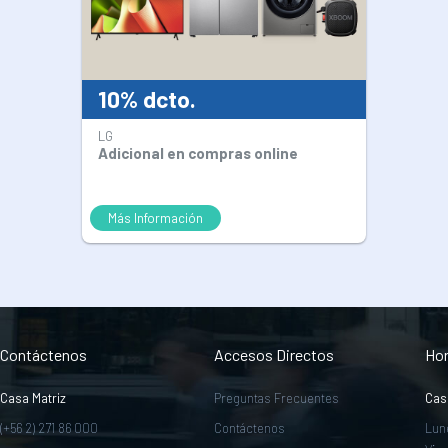
10% dcto.
LG
Adicional en compras online
Más Información
Contáctenos
Accesos Directos
Hor
Casa Matriz
Preguntas Frecuentes
Cas
(+56 2) 271 86 000
Contáctenos
Lun