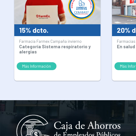
15% dcto.
20% d
Farmacia Farmex Campaña invierno
Farmacias
Categoría Sistema respiratorio y
En salud 
alergias
Más Información
Más Info