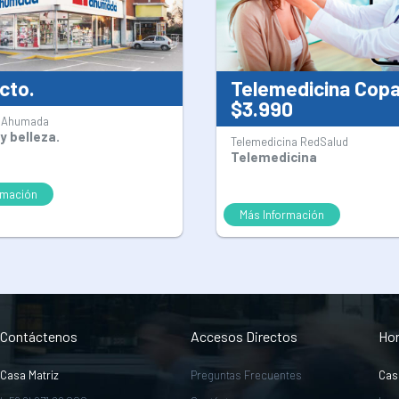
cto.
Telemedicina Cop
$3.990
 Ahumada
y belleza.
Telemedicina RedSalud
Telemedicina
rmación
Más Información
Contáctenos
Accesos Directos
Hor
Casa Matriz
Preguntas Frecuentes
Cas