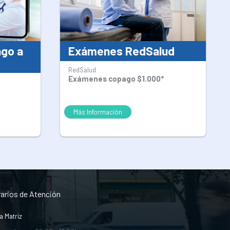
ago a
Exámenes RedSalud
RedSalud
Exámenes copago $1.000*
Más Información
arios de Atención
a Matriz