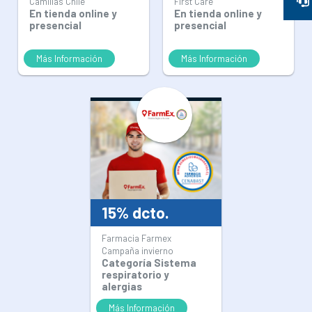
Camillas Chile
First Care
En tienda online y
En tienda online y
presencial
presencial
Más Información
Más Información
15% dcto.
Farmacia Farmex
Campaña invierno
Categoría Sistema
respiratorio y
alergias
Más Información